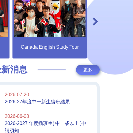
倫理與宗教科 吾
Canada English Study Tour
索之
最新消息
更多
2026-07-20
2026-27年度中一新生編班結果
2026-06-08
2026-2027 年度插班生( 中二或以上 )申
請須知