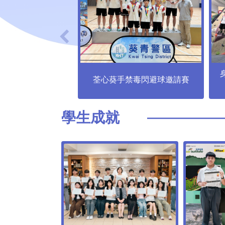
荃心葵手禁毒閃避球邀請賽
學⽣成就