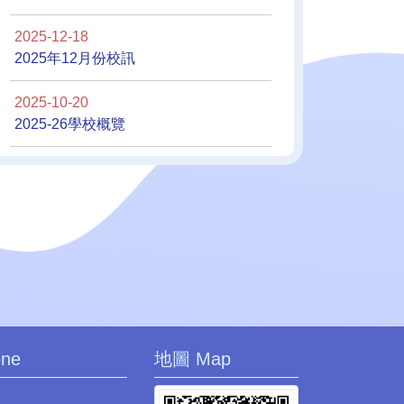
港課外活動優秀學生表揚
屈臣氏集團185周年 香港傑
2025-12-18
獎 - 4A梁穎琳
出學生運動員獎 6A 潘小川
2025年12月份校訊
2025-10-20
2025-26學校概覽
國香港學界體育聯會葵青
香港科技大學電子線路挑戰
會2025-2026年度校際手
賽2026 - 銅獎
球比賽男子初級組冠軍
one
地圖 Map