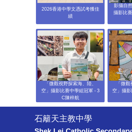
影攝自
2026香港中學文憑試考獲佳
攝影比賽
績
「微觀視野探索海、陸、
「微觀
空」攝影比賽中學組冠軍 - 3
空」攝影
C陳梓航
石籬天主教中學
Shek Lei Catholic Secondary