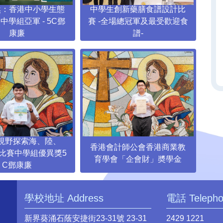
然：香港中小學生態
中學生創新藥膳食譜設計比
香
中學組亞軍 - 5C鄧
賽 -全場總冠軍及最受歡迎食
康廉
譜-
視野探索海、陸、
中
香港會計師公會香港商業教
比賽中學組優異獎5
分
育學會「企會財」奬學金
C鄧康廉
學校地址 Address
電話 Teleph
新界葵涌石蔭安捷街23-31號 23-31
2429 1221