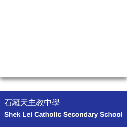
石籬天主教中學
Shek Lei Catholic Secondary School