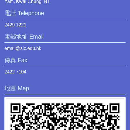
Yam, Kwai Chung, NT
電話 Telephone
2429 1221
電郵地址 Email
email@slc.edu.hk
傳真 Fax
2422 7104
地圖 Map