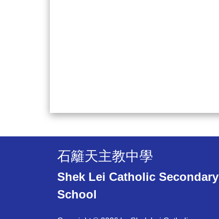
石籬天主教中學
Shek Lei Catholic Secondary
School