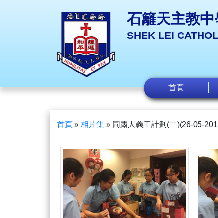
石籬天主教中
SHEK LEI CATHO
首頁
首頁
»
相片集
»
同露人義工計劃(二)(26-05-201