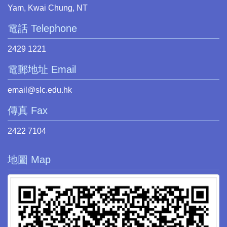
Yam, Kwai Chung, NT
電話 Telephone
2429 1221
電郵地址 Email
email@slc.edu.hk
傳真 Fax
2422 7104
地圖 Map