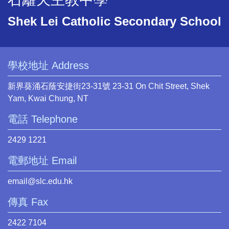
Shek Lei Catholic Secondary School
學校地址 Address
新界葵涌石蔭安捷街23-31號 23-31 On Chit Street, Shek
Yam, Kwai Chung, NT
電話 Telephone
2429 1221
電郵地址 Email
email@slc.edu.hk
傳真 Fax
2422 7104