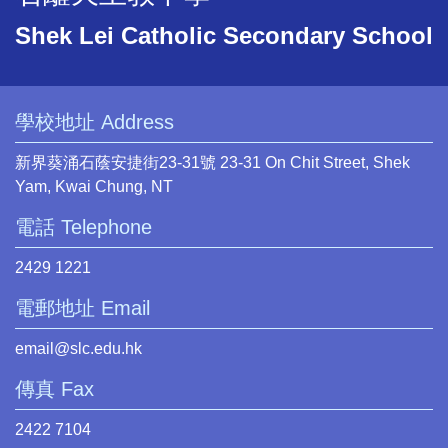
Shek Lei Catholic Secondary School
學校地址 Address
新界葵涌石蔭安捷街23-31號 23-31 On Chit Street, Shek
Yam, Kwai Chung, NT
電話 Telephone
2429 1221
電郵地址 Email
email@slc.edu.hk
傳真 Fax
2422 7104