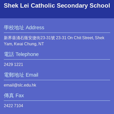
Shek Lei Catholic Secondary School
學校地址 Address
新界葵涌石蔭安捷街23-31號 23-31 On Chit Street, Shek
Yam, Kwai Chung, NT
電話 Telephone
2429 1221
電郵地址 Email
email@slc.edu.hk
傳真 Fax
2422 7104