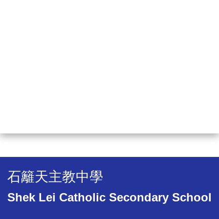
石籬天主教中學
Shek Lei Catholic Secondary School