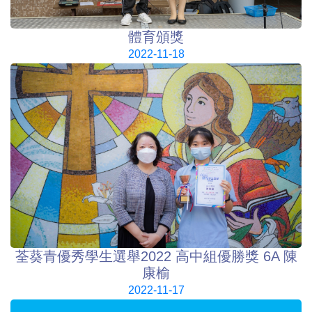
體育頒獎
2022-11-18
荃葵青優秀學生選舉2022 高中組優勝獎 6A 陳
康榆
2022-11-17