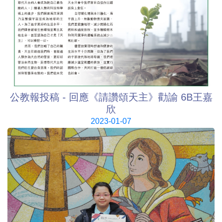
公教報投稿 - 回應《請讚頌天主》勸諭 6B王嘉
欣
2023-01-07