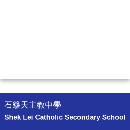
石籬天主教中學
Shek Lei Catholic Secondary School