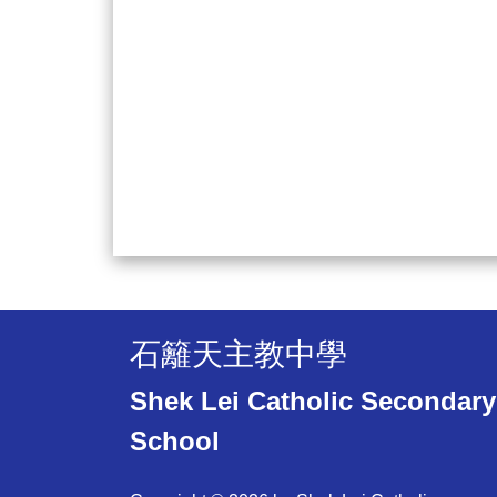
石籬天主教中學
Shek Lei Catholic Secondary
School