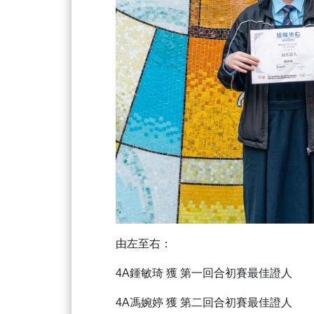
由左至右：
4A鍾敏琦 獲 第一回合初賽最佳證人
4A馮婉婷 獲 第二回合初賽最佳證人