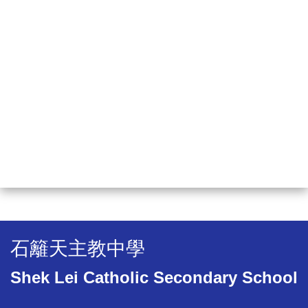
石籬天主教中學
Shek Lei Catholic Secondary School