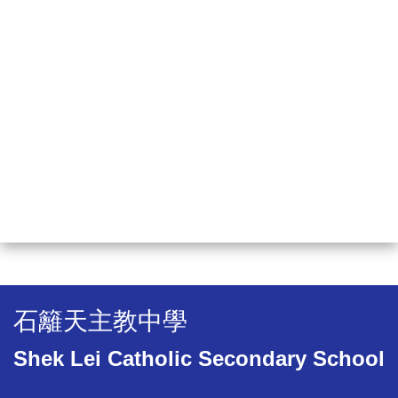
石籬天主教中學
Shek Lei Catholic Secondary School