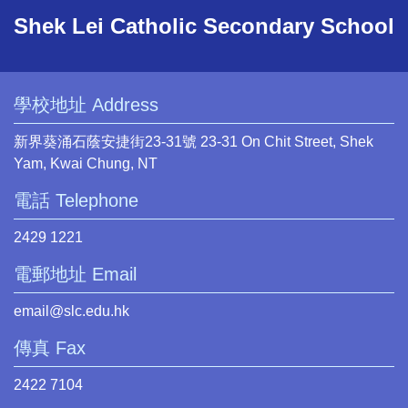
Shek Lei Catholic Secondary School
學校地址 Address
新界葵涌石蔭安捷街23-31號 23-31 On Chit Street, Shek
Yam, Kwai Chung, NT
電話 Telephone
2429 1221
電郵地址 Email
email@slc.edu.hk
傳真 Fax
2422 7104