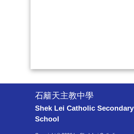
石籬天主教中學
Shek Lei Catholic Secondary
School