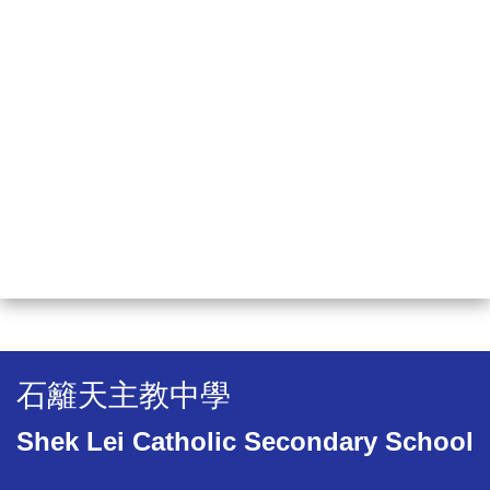
石籬天主教中學
Shek Lei Catholic Secondary School